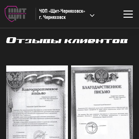
ЧОП «Щит-Черняховск»
г. Черняховск
Отзывы клиентов
НАПРАВЛЕНИЯ
Техническая охрана
Физическая охрана
Цены
КЛИЕНТАМ
Статьи
Примеры договоров
Реквизиты
КОМПАНИЯ
О компании
Отзывы