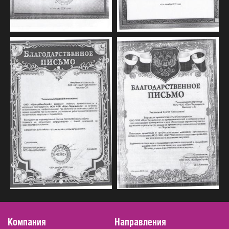
Вакансии
Контакты
8 (40141) 3-60-15
Офис, пн-пт: 8.30 - 17.30
8 (40141) 3-60-15
Дежурная часть: 24 / 7
shield@vst39.ru
г. Черняховск,
ул. Калининградская,
д. 2 этаж 2, помещ. в-2
Компания
Направления