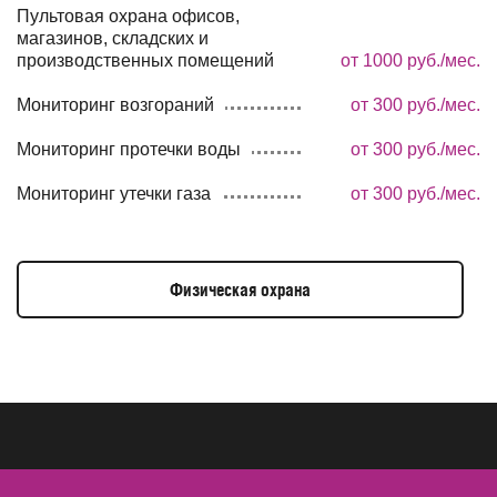
Пультовая охрана офисов,
Вакансии
магазинов, складских и
Контакты
производственных помещений
от 1000 руб./мес.
Мониторинг возгораний
8 (40141) 3-60-15
от 300 руб./мес.
Офис, пн-пт: 8.30 - 17.30
Мониторинг протечки воды
от 300 руб./мес.
8 (40141) 3-60-15
Мониторинг утечки газа
от 300 руб./мес.
Дежурная часть: 24 / 7
shield@vst39.ru
Физическая охрана
г. Черняховск,
ул. Калининградская,
д. 2 этаж 2, помещ. в-2